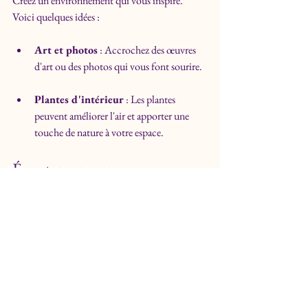
Créez un environnement qui vous inspire. 
Voici quelques idées :
Art et photos
 : Accrochez des œuvres 
d'art ou des photos qui vous font sourire.
Plantes d'intérieur
 : Les plantes 
peuvent améliorer l'air et apporter une 
touche de nature à votre espace.
Écouter son corps
Apprendre à écouter votre corps est essentiel 
pour votre bien-être. Voici quelques conseils.
Reconnaître les signes de stress
Soyez attentif aux signes de stress. Voici 